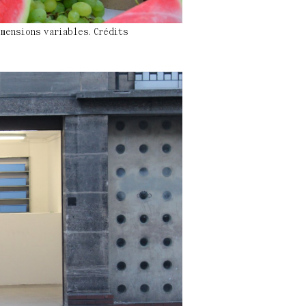
Correspondances (
215
/ 215 )
dimensions variables. Crédits