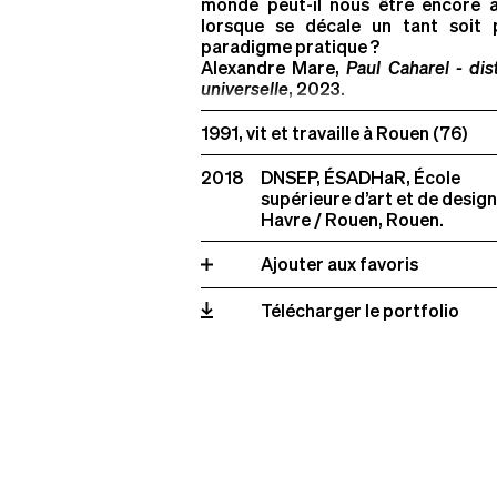
monde peut-il nous être encore 
lorsque se décale un tant soit 
paradigme pratique ?
→ Plus de critères (
0
)
Alexandre Mare,
Paul Caharel - dis
universelle
, 2023.
1991, vit et travaille à Rouen (76)
2018
DNSEP, ÉSADHaR, École
supérieure d’art et de design
Havre / Rouen, Rouen.
Ajouter aux favoris
Télécharger le portfolio