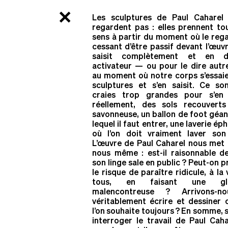
×
RN13BIS
ART CONTEMPORAIN EN NORMANDIE
ARTISTES
Les sculptures de Paul Caharel
Traverses
regardent pas : elles prennent tou
sens à partir du moment où le rega
cessant d’être passif devant l’œuvr
saisit complètement et en de
Cette traver
activateur — ou pour le dire autr
au moment où notre corps s’essaie
sculptures et s’en saisit. Ce so
la Normandi
craies trop grandes pour s’en 
réellement, des sols recouverts
savonneuse, un ballon de foot géan
pour m
donné
lequel il faut entrer, une laverie é
où l’on doit vraiment laver son 
L’œuvre de Paul Caharel nous met 
l’infinité 
nous même : est-il raisonnable de
son linge sale en public ? Peut-on 
le risque de paraître ridicule, à la
. E
création
tous, en faisant une gli
malencontreuse ? Arrivons-n
véritablement écrire et dessiner 
.
↺
liste
l’on souhaite toujours ? En somme,
interroger le travail de Paul Caha