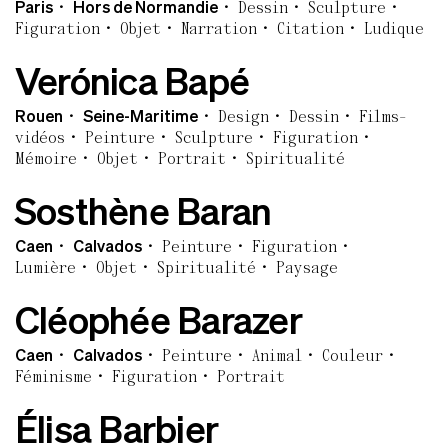
Paris
Hors de Normandie
Dessin
Sculpture
Figuration
Objet
Narration
Citation
Ludique
Verónica Bapé
Rouen
Seine-Maritime
Design
Dessin
Films-
vidéos
Peinture
Sculpture
Figuration
Mémoire
Objet
Portrait
Spiritualité
Sosthène Baran
Caen
Calvados
Peinture
Figuration
Lumière
Objet
Spiritualité
Paysage
Cléophée Barazer
Caen
Calvados
Peinture
Animal
Couleur
Féminisme
Figuration
Portrait
Élisa Barbier