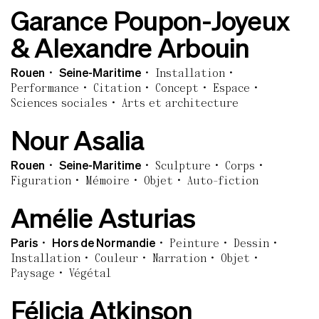
Garance Poupon-Joyeux
& Alexandre Arbouin
Rouen
Seine-Maritime
Installation
Performance
Citation
Concept
Espace
Sciences sociales
Arts et architecture
Nour Asalia
Rouen
Seine-Maritime
Sculpture
Corps
Figuration
Mémoire
Objet
Auto-fiction
Amélie Asturias
Paris
Hors de Normandie
Peinture
Dessin
Installation
Couleur
Narration
Objet
Paysage
Végétal
Félicia Atkinson