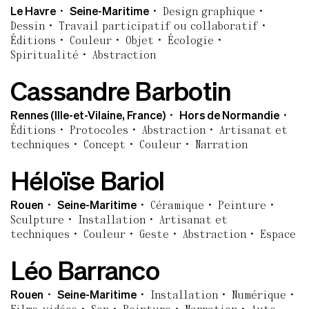
Le Havre
Seine-Maritime
Design graphique
Dessin
Travail participatif ou collaboratif
Éditions
Couleur
Objet
Écologie
Spiritualité
Abstraction
Cassandre Barbotin
Rennes (Ille-et-Vilaine, France)
Hors de Normandie
Éditions
Protocoles
Abstraction
Artisanat et
techniques
Concept
Couleur
Narration
Héloïse Bariol
Rouen
Seine-Maritime
Céramique
Peinture
Sculpture
Installation
Artisanat et
techniques
Couleur
Geste
Abstraction
Espace
Léo Barranco
Rouen
Seine-Maritime
Installation
Numérique