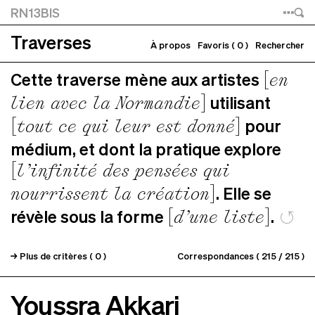
TRAVERSES
RN13BIS
Traverses
>
×
À propos
Favoris (
0
)
Rechercher
Cette traverse mène aux artistes
en
utilisant
lien avec la Normandie
pour
tout ce qui leur est donné
médium, et dont la pratique explore
l’infinité des pensées qui
. Elle se
nourrissent la création
↺
révèle sous la forme
.
d’une liste
→ Plus de critères (
0
)
Correspondances (
215
/ 215 )
Youssra Akkari