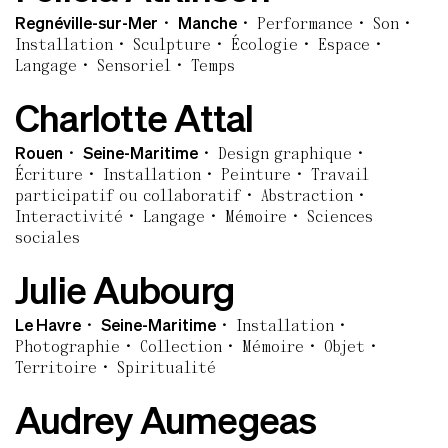
Regnéville-sur-Mer
Manche
Performance
Son
Installation
Sculpture
Écologie
Espace
Langage
Sensoriel
Temps
Charlotte Attal
Rouen
Seine-Maritime
Design graphique
Écriture
Installation
Peinture
Travail
participatif ou collaboratif
Abstraction
Interactivité
Langage
Mémoire
Sciences
sociales
Julie Aubourg
Le Havre
Seine-Maritime
Installation
Photographie
Collection
Mémoire
Objet
Territoire
Spiritualité
Audrey Aumegeas