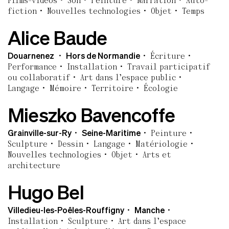
Films-vidéos
Son
Peinture
Narration
Auto-
fiction
Nouvelles technologies
Objet
Temps
Alice Baude
Douarnenez
Hors de Normandie
Écriture
Performance
Installation
Travail participatif
ou collaboratif
Art dans l’espace public
Langage
Mémoire
Territoire
Écologie
Mieszko Bavencoffe
Grainville-sur-Ry
Seine-Maritime
Peinture
Sculpture
Dessin
Langage
Matériologie
Nouvelles technologies
Objet
Arts et
architecture
Hugo Bel
Villedieu-les-Poêles-Rouffigny
Manche
Installation
Sculpture
Art dans l’espace