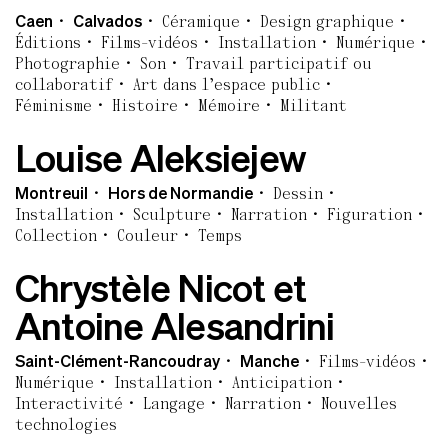
Caen
Calvados
Céramique
Design graphique
Éditions
Films-vidéos
Installation
Numérique
Photographie
Son
Travail participatif ou
collaboratif
Art dans l’espace public
Féminisme
Histoire
Mémoire
Militant
Louise Aleksiejew
Montreuil
Hors de Normandie
Dessin
Installation
Sculpture
Narration
Figuration
Collection
Couleur
Temps
Chrystèle Nicot et
Antoine Alesandrini
Saint-Clément-Rancoudray
Manche
Films-vidéos
Numérique
Installation
Anticipation
Interactivité
Langage
Narration
Nouvelles
technologies