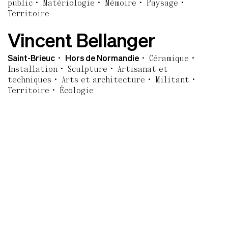
public
Matériologie
Mémoire
Paysage
Territoire
Vincent Bellanger
Saint-Brieuc
Hors de Normandie
Céramique
Installation
Sculpture
Artisanat et
techniques
Arts et architecture
Militant
Territoire
Écologie
Thibaut Bellière
Caen
Calvados
Installation
Sculpture
Photographie
Abstraction
Couleur
Geste
Lumière
Temps
Collectif Caboisett
Caen
Calvados
Installation
Photographie
Écriture
Immatériel
Narration
Mémoire
Territoire
Écologie
Paysage