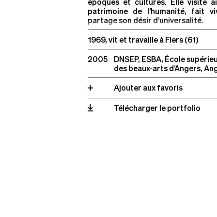
époques et cultures. Elle visite a
patrimoine de l’humanité, fait vi
partage son désir d’universalité.
→ Plus de critères (
0
)
1969, vit et travaille à Flers (61)
2005
DNSEP, ESBA, École supérie
des beaux-arts d’Angers, An
Ajouter aux favoris
Télécharger le portfolio