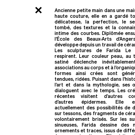
×
RN13BIS
ART CONTEMPORAIN EN NORMANDIE
ARTISTES
Ancienne petite main dans une mai
Traverses
haute couture, elle en a gardé to
délicatesse, la perfection, le s
tombé, des textures et la connai
intime des courbes. Diplômée ensu
Cette traver
l’École des Beaux-Arts d’Angers
développe depuis un travail de cér
Les sculptures de Farida Le 
la Normandi
respirent. Leur couleur peau, au 
satiné déclenche inévitableme
associations au corps et à l’organiq
pour m
donné
formes ainsi crées sont génér
tendues, ridées. Puisant dans l’hist
l’art et dans la mythologie, ses 
l’infinité 
dialoguent avec le temps. Les cré
récentes visitent d’autres cou
d’autres épidermes. Elle ex
. E
création
actuellement des possibilités de d
sur tessons, des fragments de cér
volontairement brisés. Sur les su
.
↺
liste
sinueuses, Farida dessine des m
ornements et traces, issus de diff