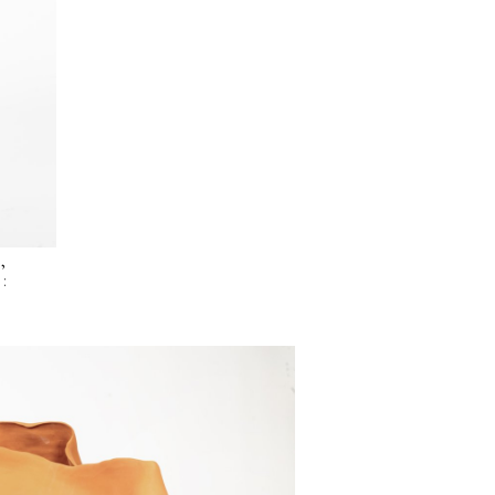
Correspondances (
215
/ 215 )
,
: