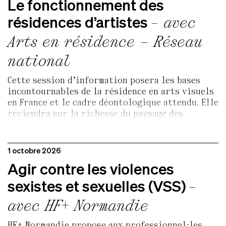
Le fonctionnement des
SOUTIENS ET PARTENAIRES
résidences d’artistes
- avec
Arts en résidence – Réseau
national
Cette session d’information posera les bases
incontournables de la résidence en arts visuels
en France et le cadre déontologique attendu. Elle
reviendra sur la richesse du paysage des
résidences, en soulignant la typologie, les
objectifs, les fonctionnements possibles et
donnera ainsi des pistes et des conseils pour se
1 octobre 2026
repérer parmi les offres et cibler ses
Agir contre les violences
candidatures.
sexistes et sexuelles (VSS)
-
avec HF+ Normandie
HF+ Normandie propose aux professionnel·les