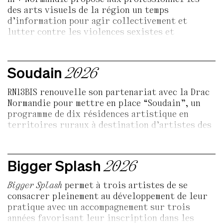
des arts visuels de la région un temps
d’information pour agir collectivement et
lutter contre les violences sexistes et
sexuelles (VSS). Il s’agira d’abord de rappeler le
cadre légal des VSS, que ce soit dans le droit
pénal ou dans le code du travail, avant
Soudain
2026
d’échanger sur les premiers reflexes à adopter
en tant que témoin ou victime de violence. Enfin,
RN13BIS renouvelle son partenariat avec la Drac
un large temps sera consacré aux offres de
Normandie pour mettre en place “Soudain”, un
formations sur ces sujets à destination des
programme de dix résidences artistique en
personnels de structures ou des artistes-
territoires ruraux à destination d’artistes des
auteur·ices.
arts visuels (arts plastiques, design,
audiovisuel) lié·es à la Normandie et diplômé·es
depuis moins de 6 ans (DNSEP entre 2025 et 2020).
Bigger Splash
2026
Bigger Splash
permet à trois artistes de se
consacrer pleinement au développement de leur
pratique avec un accompagnement sur trois
années favorisant leur inscription dans les